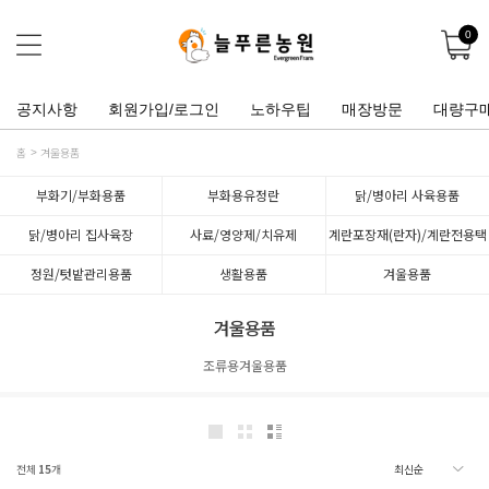
0
공지사항
회원가입/로그인
노하우팁
매장방문
대량구
홈
겨울용품
부화기/부화용품
부화용유정란
닭/병아리 사육용품
닭/병아리 집사육장
사료/영양제/치유제
계란포장재(란자)/계란전용택
배박스
정원/텃밭관리용품
생활용품
겨울용품
겨울용품
조류용겨울용품
전체
15
개