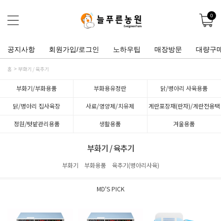
0
공지사항
회원가입/로그인
노하우팁
매장방문
대량구
홈
부화기 / 육추기
부화기/부화용품
부화용유정란
닭/병아리 사육용품
닭/병아리 집사육장
사료/영양제/치유제
계란포장재(란자)/계란전용택
배박스
정원/텃밭관리용품
생활용품
겨울용품
부화기 / 육추기
부화기
부화용품
육추기(병아리사육)
MD'S PICK