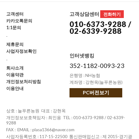
고객상담센터
고객센터
전화하기
카카오톡문의
010-6373-9288 /
1:1문의
02-6339-9288
-
제휴문의
사업자정보확인
인터넷뱅킹
-
352-1182-0093-23
회사소개
이용약관
은행명 : NH농협
개인정보처리방침
계좌명 : 강현옥(늘푸른농원)
이용안내
PC버전보기
상호 : 늘푸른농원 대표 : 강현옥
개인정보보호책임자 : 최인용 TEL : 010-6373-9288 / 02-6339-
9288
FAX : EMAIL : plasa1366@naver.com
사업자등록번호 : 117-15-22500 통신판매업신고 : 제 2015-경기광