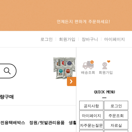
로그인
회원가입
장바구니
마이페이지
배송조회
회원가입
QUICK MENU
0
량구매
주문조회
공지사항
로그인
마이페이지
주문조회
란전용택배박스
정원/텃밭관리용품
생활용품
겨울용품
자주묻는질문
자료실