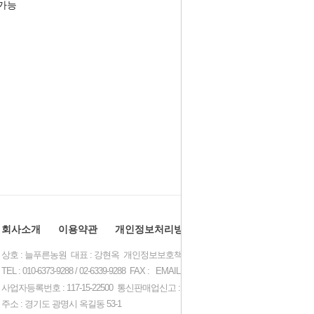
가능
회사소개
이용약관
개인정보처리방침
이용안내
상호 : 늘푸른농원 대표 : 강현옥 개인정보보호책임자 : 최인용
TEL : 010-6373-9288 / 02-6339-9288 FAX : EMAIL :
plasa1366@naver.com
사업자등록번호 : 117-15-22500 통신판매업신고 : 제 2015-경기광명-0420 호
주소 : 경기도 광명시 옥길동 53-1