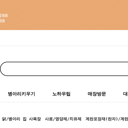
병아리키우기
노하우팁
매장방문
대
닭/병아리 집 사육장
사료/영양제/치유제
계란포장재(란자)/계