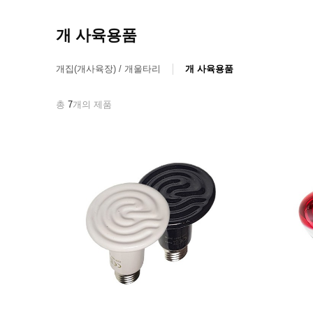
개 사육용품
개집(개사육장) / 개울타리
개 사육용품
총
7
개의 제품