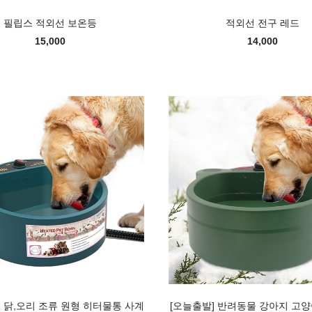
필립스 적외선 보온등
적외선 전구 레드
15,000
14,000
] 닭,오리 조류 원형 히터물통 사계
[오늘출발] 반려동물 강아지 고양